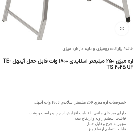
بزرگنمایی تصویر
خانه
/
ابزارآلات رومیزی و پایه دار
/
اره میزی
اره میزی 250 میلیمتر اسلایدی 1800 وات قابل حمل آینهل TE-
TS 2025 UF
خصوصيات اره ميزي 250 ميليمتر اسلايدي 1800 وات آينهل:
داراي ميز هاي جانبي با قابليت افزايش از چپ و راست و پشت
قابليت تنظيم زاويه و ارتفاع تيغه
مجهز به چرخ و قابل حمل
قابليت تنطيم ارتفاع ميز