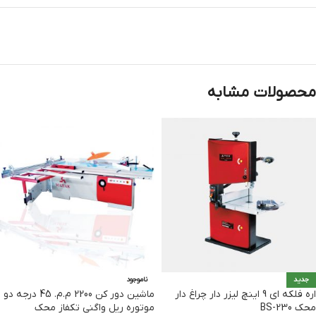
محصولات مشابه
جدید
ناموجود
اره فلکه ای 9 اینچ لیزر دار چراغ دار
ماشین دور کن 2200 م.م. 45 درجه دو
محک BS-230
موتوره ریل واگنی تکفاز محک