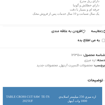
داراي ريل مدرج
داراي خطکش و گونيا
حرفه اي و بسيار با دقت
يک سال ضمانت و 10 سال خدمات پس از فروش محک
مقایسه
افزودن به علاقه مندی
به من اطلاع بده
شناسه محصول:
1213500
دسته:
اره میزی
برچسب:
محصولات اکسپرت آینهل
,
محصولات جدید
توضیحات
اره ميزي 250 ميليمتر اسلايدي
TABLE CROSS CUT SAW TE-TS
1800 وات آينهل
2025UF