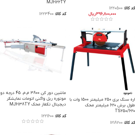
MJ6122TY
کد کالا:
1220500
۳۹۶,۸۰۰,۰۰۰
ریال
کد کالا:
1223400
ماشین دور کن 3800 م.م. 45 درجه دو
ناموجود
موتوره ریل واگنی اتومات نمایشکر
اره سنگ بری 250 میلیمتر 1500 وات با
دیجیتال تکفاز محک MJ6138TY
طول برش 620 میلیمتر محک
TS250/620
کد کالا:
1221600
کد کالا:
1218200