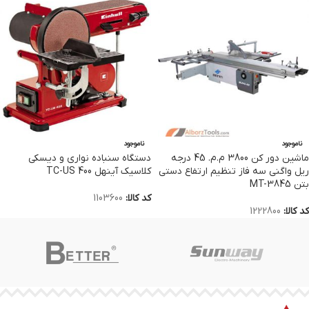
ناموجود
ناموجود
ماشین دور کن 3800 م.م. 45 درجه
دستگاه سنباده نواری و دیسکی
ریل واگنی سه فاز تنظیم ارتفاع دستی
کلاسیک آینهل TC-US 400
بتن MT-3845
کد کالا:
1103600
کد کالا:
1222800