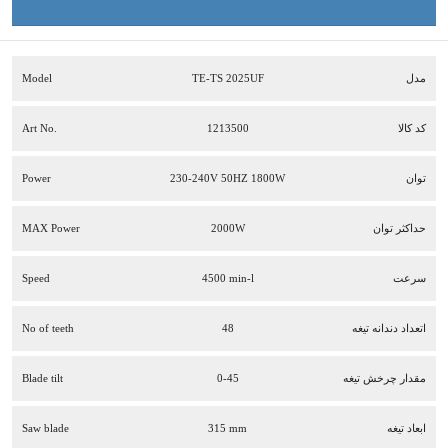
مدل
TE-TS 2025UF
Model
کد کالا
1213500
Art No.
توان
230-240V 50HZ 1800W
Power
حداکثر توان
2000W
MAX Power
سرعت
4500 min-l
Speed
اتعداد دندانه تيغه
48
No of teeth
مقدار چرخش تيغه
0-45
Blade tilt
ابعاد تيغه
315 mm
Saw blade