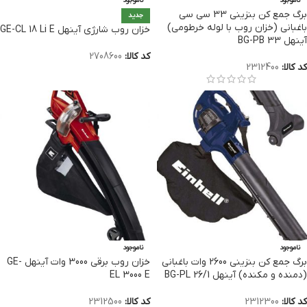
ناموجود
ناموجود
برگ جمع كن بنزینی 33 سی سی
جدید
باغبانی (خزان روب با لوله خرطومی)
خزان روب شارژی آینهل GE-CL 18 Li E
آینهل BG-PB 33
کد کالا:
2708600
کد کالا:
2312400
ناموجود
ناموجود
برگ جمع كن بنزینی 2600 وات باغبانی
خزان روب برقی 3000 وات آینهل GE-
(دمنده و مکنده) آینهل BG-PL 26/1
EL 3000 E
کد کالا:
2312300
کد کالا:
2312500