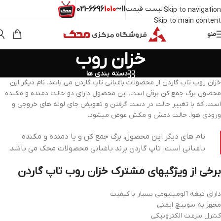
لیست قیمت
11~021-
1010
6696
Skip to navigation
Skip to main content
منو
خزان روب
دسته بندی ها
خزان روب تاپ گاردن از محصولات باغبانی تاپ گاردن می باشد. نام دیگر این
محصول برگ جمع کن برقی است. این محصول دارای دو حالت دمنده و مکنده
است. که با تغییر حالت در دست گرفتن و تعویض جای لوله های خروجی و
ورودی هوا. حالت دمش و مکش عوض میشود.
نام های دیگر این محصول، برگ جمع کن و یا دمنده و مکنده
باغبانی است. تاپ گاردن برند باغبانی محصولات محک می باشد.
برخی از ویژگیهای مشترک خزان روب تاپ گاردن
داراي تيغه آلومينيومي بسيار با کيفيت
مجهز به سوييچ ايمني
کنترل سرعت الکترونيکي