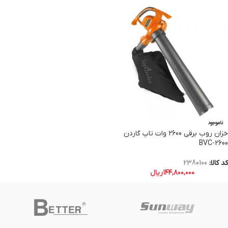
ناموجود
خزان روب برقی 2600 وات تاپ گاردن
BVC-2600
کد کالا:
2380100
۱۴۴,۸۰۰,۰۰۰
ریال