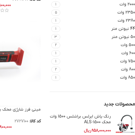
2000 وات
1
۸۰۰,۰۰۰
2350 وات
5
2380 وات
1
44 نیوتن متر
1
50 نیوتن متر
3
500 وات
2
600 وات
1
750 وات
1
800 وات
2
850 وات
1
محصولات جدید
مینی فرز شارژی محک با باتری
رنگ پاش ایرلس براشلس 1500 وات
کد کالا:
2727100
محک ALS-1500
۸۰۰,۰۰۰
۹۵۸,۰۰۰,۰۰۰
ریال