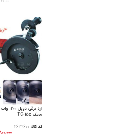
محک TC-155
کد کالا:
2639600
۸۰۰,۰۰۰