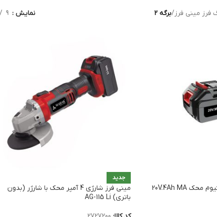
فرز مینی فرز
/
برگه 2
نمایش
9
جدید
باتری 4 آمپر 20 ولت لیتیوم محک 20V.4Ah MA
مینی فرز شارژی 4 آمپر محک با شارژر (بدون
باتری) AG-115 Li
کد کالا:
2727200