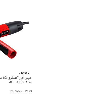
ناموجود
محک AG-115 PS
کد کالا:
2627500