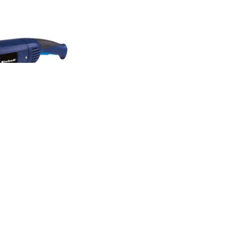
ناموجود
AG 2350
کد کالا:
2623200