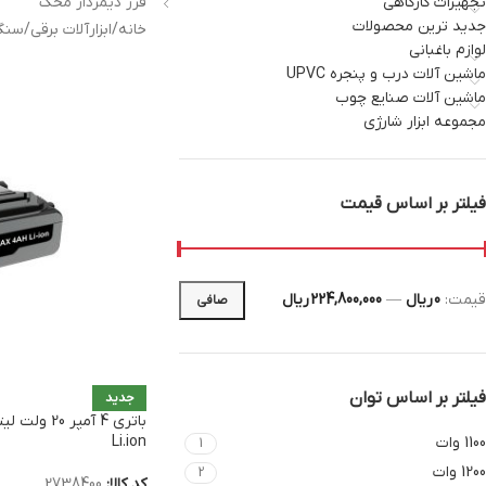
تجهیزات کارگاهی
فرز دیمردار محک
جدید ترین محصولات
خانه
/
ابزارآلات برقی
/
سنگ 
لوازم باغبانی
ماشین آلات درب و پنجره UPVC
ماشین آلات صنایع چوب
مجموعه ابزار شارژی
فیلتر بر اساس قیمت
قيمت:
0 ریال
—
224,800,000 ریال
صافی
فیلتر بر اساس توان
جدید
Li.ion
1100 وات
1
1200 وات
2
کد کالا:
2738400