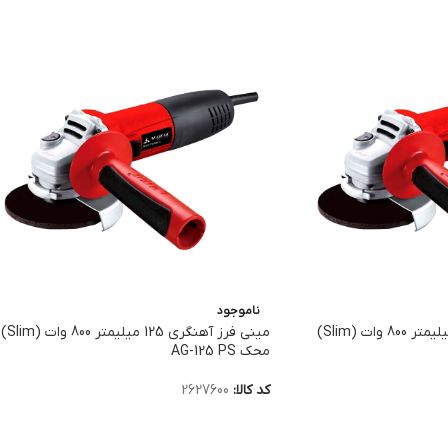
ناموجود
مینی فرز آهنگری 115 میلیمتر 800 وات (Slim)
مینی فرز آهنگری 125 میلیمتر 800 وات (Slim)
محک AG-125 PS
کد کالا:
2627600