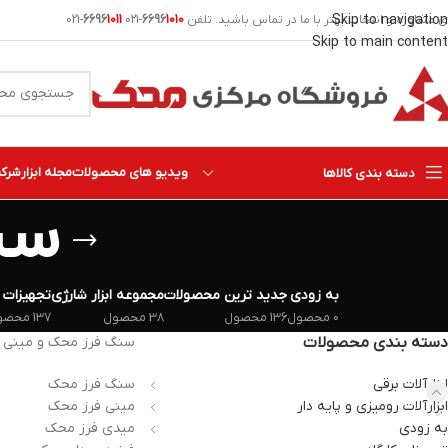
Skip to navigation
ای مشاوره و انتخاب بهتر با ما در تماس باشید. تلفن
1010
6696
-021
1011
6696
-021
Skip to main content
ویدیو های محصولات
مجله ابزار
شرکت 
دسته بندی کالاها
سن
به زودی
جدید ترین محصولات
مجموعه ابزار شارژی
تجهیزات 
0 محصول
136 محصول
38 محصول
137 محصول
دسته بندی محصولات
سنگ فرز محک و مینی فرز
ابزارآلات برقی
سنگ فرز محک
ابزارآلات رومیزی و پایه دار
مینی فرز محک
به زودی
میدی فرز محک