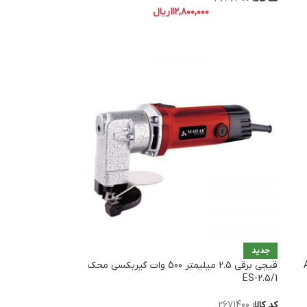
۱۱۲,۸۰۰,۰۰۰
ریال
جدید
قیچی برقی 2.5 میلیمتر 500 وات گیربکسی محک
ES-2.5/1
کد کالا:
2671400