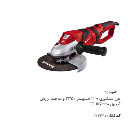
ناموجود
فرز سنگبری 230 میلیمتر 2350 وات ضد لرزش
آینهل TE-AG 230
کد کالا:
2623900