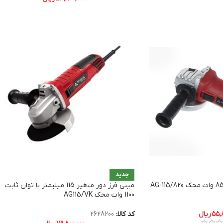
جدید
مینی فرز دور متغیر 115 میلیمتر با توان ثابت
1100 وات محک AG115/VK
۵۵,
ریال
کد کالا:
2628200