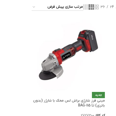
36
24
جدید
مینی فرز شارژی براش لس محک با شارژر (بدون
باتری) BAG-115 Li
کد کالا:
2727300