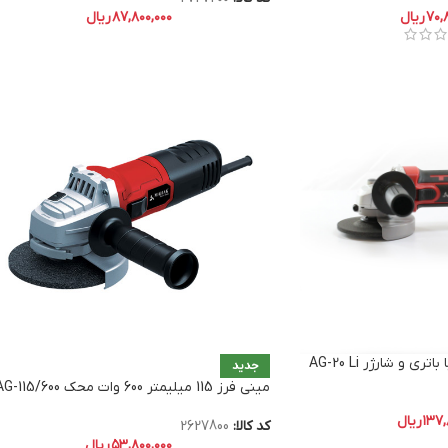
۷۰,
ریال
۸۷,۸۰۰,۰۰۰
ریال
 و شارژر AG-20 Li
جدید
مینی فرز 115 میلیمتر 600 وات محک AG-115/600
۱۳۷,
ریال
کد کالا:
2627800
۵۳,۸۰۰,۰۰۰
ریال