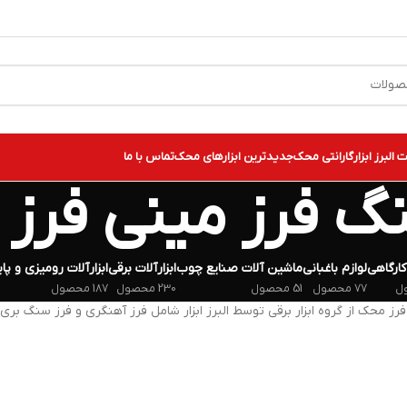
البرز ابزار
گارانتی محک
جدیدترین ابزارهای محک
تماس با ما
گ فرز مینی فرز
کارگاهی
لوازم باغبانی
ماشین آلات صنایع چوب
ابزارآلات برقی
ابزارآلات رومیزی و پای
77 محصول
51 محصول
230 محصول
187 محصول
 محک از گروه ابزار برقی توسط البرز ابزار شامل فرز آهنگری و فرز سنگ بری