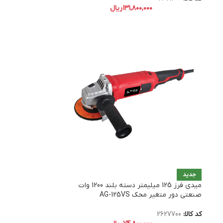
۱۳۱,۸۰۰,۰۰۰
ریال
جدید
میدی فرز 125 میلیمتر دسته بلند 1200 وات
صنعتی دور متغیر محک AG-125VS
کد کالا:
2627700