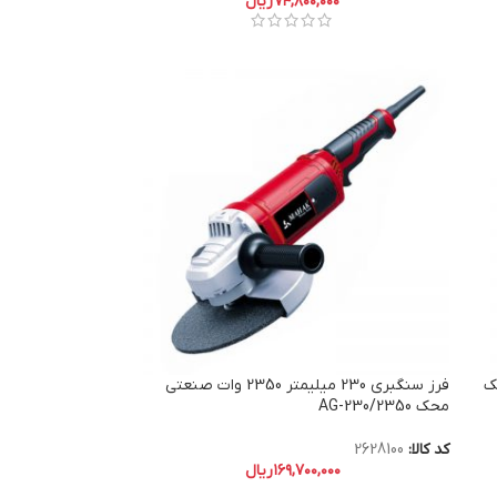
۷۴,۸۰۰,۰۰۰
ریال
 محک
فرز سنگبری 230 میلیمتر 2350 وات صنعتی
محک AG-230/2350
کد کالا:
2628100
۱۶۹,۷۰۰,۰۰۰
ریال