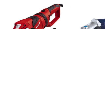
ناموجود
فرز 230میلیمتر سنگبری 2350 وات آینهل BT-
فرز آهنگری 180 میلیمتر 2350 وات ضد لرزش
آینهل TE-AG 180 DP
کد کالا:
2623800