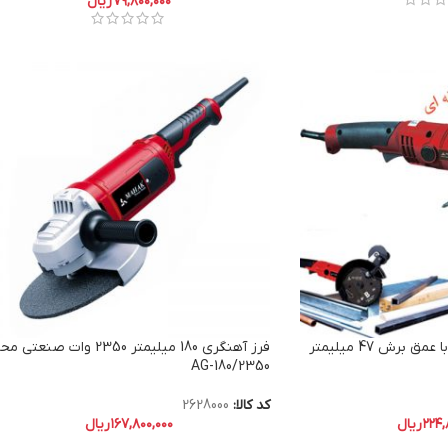
۷۹,۸۰۰,۰۰۰
ریال
اره برقی دوبل 1200 وات با عمق برش 47 میلیمتر
فرز آهنگرى 180 میلیمتر 2350 وات صنعتی
AG-180/2350
کد کالا:
2628000
۲۲۴,
ریال
۱۶۷,۸۰۰,۰۰۰
ریال