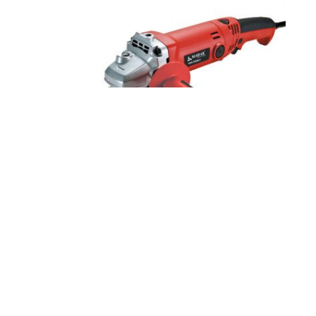
ناموجود
میدی فرز 125 میلیمتر دسته بلند 1100 وات
صنعتی محک AG-125-P
کد کالا:
2627400